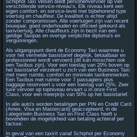
Schiphol Taxi Velsen biedt personenvervoer op vier
verschillende service-niveau’s. Elk niveau kent een
eigen
comfort- en service-level
met bijbehorend type
voertuig en chauffeur. De kwaliteit is echter altijd
zonder compromissen. Alle voertuigen zijn van recent
bouwjaar, goed onderhouden en officieel gekeurd als
taxivoertuig. Alle chauffeurs zijn in bezit van een
geldige Taxipas en overige verplichte diploma's en
vergunningen.
Als uitgangspunt dient de
Economy Taxi
waarmee u
voor het vermelde basistarief degelijk, betaalbaar en
professioneel wordt vervoerd (dit kan misschien ook
een Taxibus zijn). Voor een toeslag van 20% boven op
het basistarief verzekert u zich van een
Business Taxi
met meer ruimte, comfort en minimale taxikenmerken.
Een
Taxibus
met ruimte voor 7 passagiers plus
baggage reserveert u voor een toeslag van 25%. Zeer
luxe vervoer op topniveau ervaart u in onze
First
Class
, voor een meerprijs van 50% op het basistarief.
In alle auto's worden betalingen per
PIN en Credit Card
(Amex, Visa en Mastercard)
geaccepteerd, in de
categorieën Business Taxi en First Class heeft u
bovendien de mogelijkheid van betaling achteraf per
factuur.
In geval van een taxirit vanaf Schiphol per
Economy